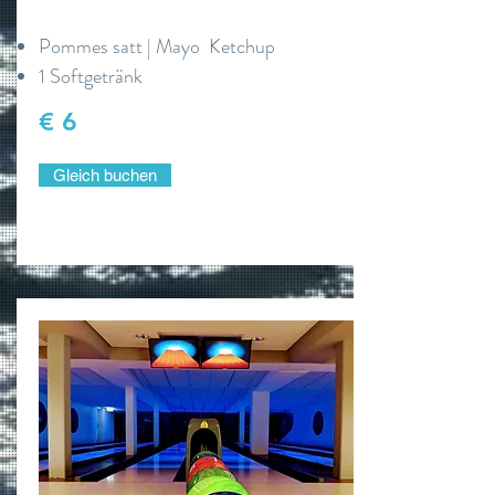
Pommes satt | Mayo Ketchup
1 Softgetränk
€ 6
Gleich buchen